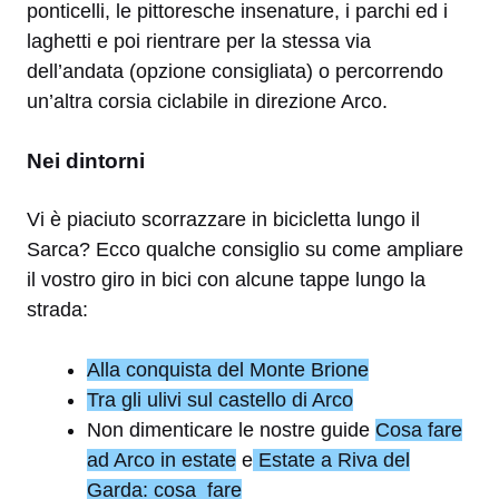
ponticelli, le pittoresche insenature, i parchi ed i
laghetti e poi rientrare per la stessa via
dell’andata (opzione consigliata) o percorrendo
un’altra corsia ciclabile in direzione Arco.
Nei dintorni
Vi è piaciuto scorrazzare in bicicletta lungo il
Sarca? Ecco qualche consiglio su come ampliare
il vostro giro in bici con alcune tappe lungo la
strada:
Alla conquista del Monte Brione
Tra gli ulivi sul castello di Arco
Non dimenticare le nostre guide
Cosa fare
ad Arco in estate
e
Estate a Riva del
Garda: cosa fare