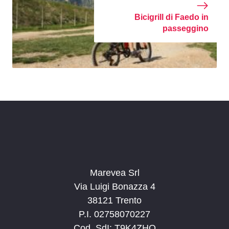
Bicigrill di Faedo in
passeggino
Marevea Srl
Via Luigi Bonazza 4
38121 Trento
P.I. 02758070227
Cod. SdI: T9K4ZHO