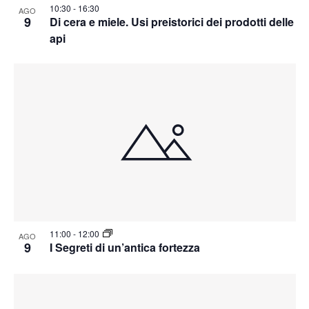
10:30
-
16:30
AGO
9
Di cera e miele. Usi preistorici dei prodotti delle
api
11:00
-
12:00
AGO
9
I Segreti di un’antica fortezza