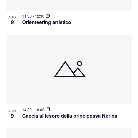
11:30
-
12:30
AGO
9
Orienteering artistico
14:30
-
16:00
AGO
9
Caccia al tesoro della principessa Nerina