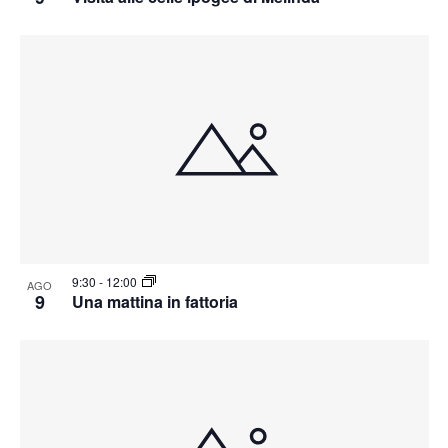
9:30
-
12:00
AGO
9
Una mattina in fattoria