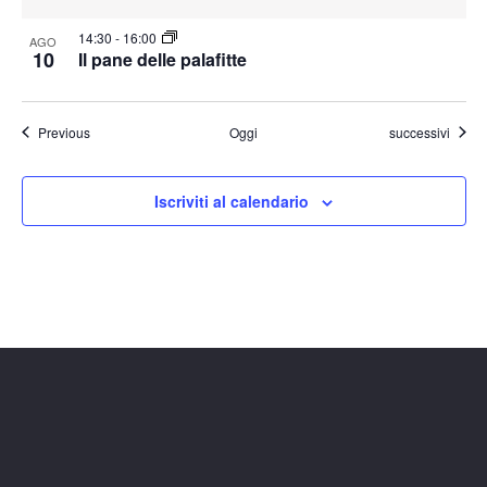
14:30
-
16:00
AGO
10
Il pane delle palafitte
Eventi
Eventi
Previous
Oggi
successivi
Iscriviti al calendario