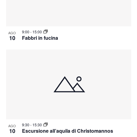
9:00
-
15:00
AGO
10
Fabbri in fucina
9:30
-
15:30
AGO
10
Escursione all’aquila di Christomannos