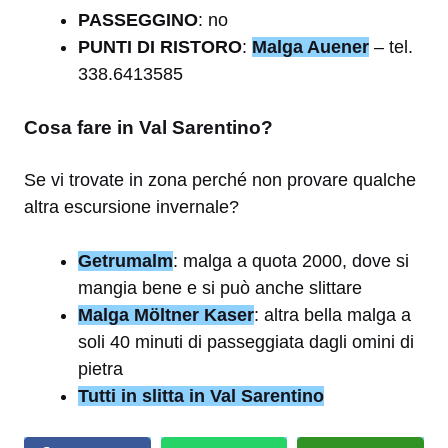
PASSEGGINO
: no
PUNTI DI RISTORO
:
Malga Auener
– tel.
338.6413585
Cosa fare in Val Sarentino?
Se vi trovate in zona perché non provare qualche
altra escursione invernale?
Getrumalm
: malga a quota 2000, dove si
mangia bene e si può anche slittare
Malga Möltner Kaser
: altra bella malga a
soli 40 minuti di passeggiata dagli omini di
pietra
Tutti in slitta in Val Sarentino