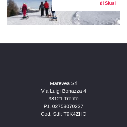
di Siusi
Marevea Srl
Via Luigi Bonazza 4
38121 Trento
P.I. 02758070227
Cod. SdI: T9K4ZHO