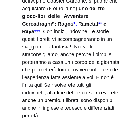
dell’Alpine Coaster Gardonè, si può anche
acquistare (6 euro l’uno)
uno dei tre
gioco-libri delle “Avventure
Cercadraghi”:
Rogos
*,
Rametal
**
e
Raya
***
.
Con indizi, indovinelli e storie
questi libretti vi accompagneranno in un
viaggio nella fantasia! Noi ve li
straconsigliamo, anche perché i bimbi si
porteranno a casa un ricordo della giornata
che permetterà loro di rivivere infinite volte
l’esperienza fatta assieme a voi! E non è
finita qui! Se risolverete tutti gli
indovinelli,
alla fine del percorso riceverete
anche un premio.
I libretti sono disponibili
anche in inglese e tedesco e
differenziati
per età: