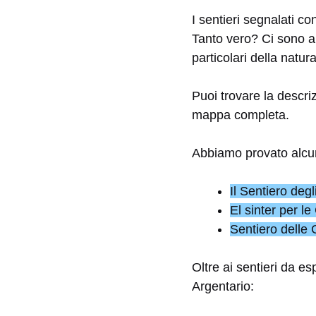
I sentieri segnalati c
Tanto vero? Ci sono anc
particolari della natura
Puoi trovare la descri
mappa completa.
Abbiamo provato alcun
Il Sentiero deg
El sinter per l
Sentiero delle
Oltre ai sentieri da es
Argentario: