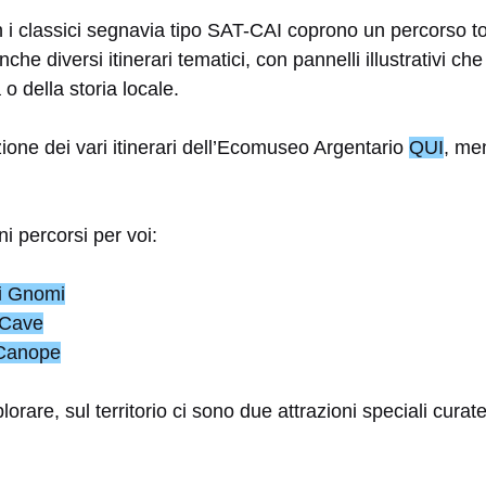
on i classici segnavia tipo SAT-CAI coprono un percorso t
he diversi itinerari tematici, con pannelli illustrativi ch
 o della storia locale.
zione dei vari itinerari dell’Ecomuseo Argentario
QUI
, me
i percorsi per voi:
li Gnomi
e Cave
 Canope
plorare, sul territorio ci sono due attrazioni speciali cur