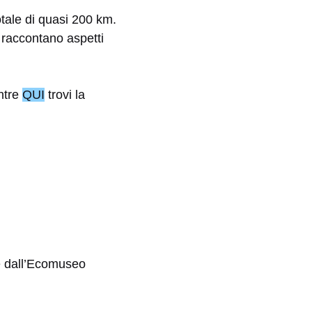
otale di quasi 200 km.
e raccontano aspetti
ntre
QUI
trovi la
ate dall’Ecomuseo