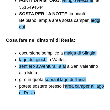
PUNTI DI RISTORO:
Rifugio Rescher
, tel.
3516494644
SOSTA PER LA NOTTE
: impianti
Belpiano, ampia area sosta camper,
leggi
qui
Cosa fare nei dintorni di Resia:
escursione semplice a
malga di Slingia
lago dei giochi
a Watles
sentiero avventura Talai
a San Valentino
alla Muta
giro in quota
sopra il lago di Resia
potete sostare presso l’
area camper al lago
di Resia