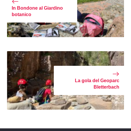
In Bondone al Giardino
botanico
La gola del Geoparc
Bletterbach