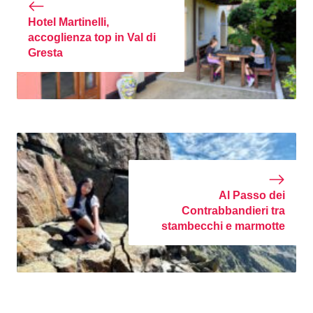
Hotel Martinelli,
accoglienza top in Val di
Gresta
Al Passo dei
Contrabbandieri tra
stambecchi e marmotte