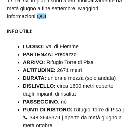
17.15. Gli impianti sono aperti indicativamente da
metà giugno a fine settembre. Maggiori
informazioni
QUI
.
INFO UTILI:
LUOGO:
Val di Fiemme
PARTENZA:
Predazzo
ARRIVO:
Rifugio Torre di Pisa
ALTITUDINE:
2671 metri
DURATA:
un’ora e mezza (solo andata)
DISLIVELLO:
circa 1600 metri coperto
dagli impianti di risalita
PASSEGGINO
: no
PUNTI DI RISTORO:
Rifugio Torre di Pisa |
📞 348 3645379 | aperto da metà giugno a
metà ottobre