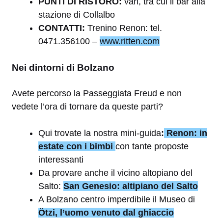
PUNTI DI RISTORO:
vari, tra cui il bar alla
stazione di Collalbo
CONTATTI:
Trenino Renon: tel.
0471.356100 –
www.ritten.com
Nei dintorni di Bolzano
Avete percorso la Passeggiata Freud e non
vedete l’ora di tornare da queste parti?
Qui trovate la nostra mini-guida
:
Renon: in
estate con i bimbi
con tante proposte
interessanti
Da provare anche il vicino altopiano del
Salto:
San Genesio: altipiano del Salto
A Bolzano centro imperdibile il Museo di
Ötzi, l’uomo venuto dal ghiaccio