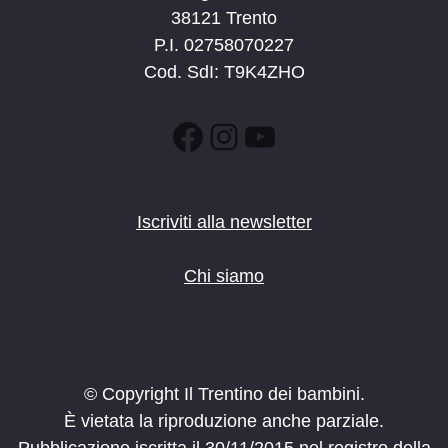
38121 Trento
P.I. 02758070227
Cod. SdI: T9K4ZHO
Facebook
Instagram
YouTube
Iscriviti alla newsletter
Chi siamo
© Copyright Il Trentino dei bambini.
È vietata la riproduzione anche parziale.
Pubblicazione iscritta il 30/11/2015 nel registro della