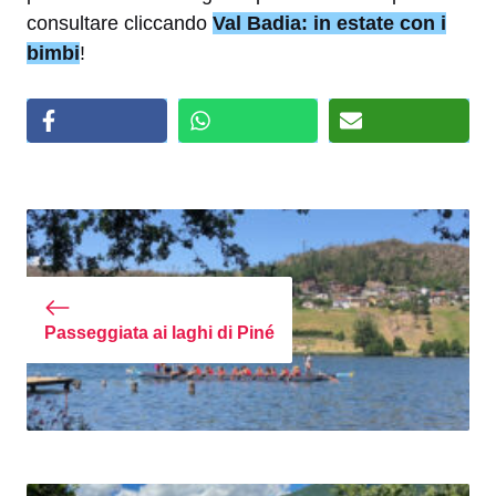
consultare cliccando
Val Badia: in estate con i
bimbi
!
Passeggiata ai laghi di Piné