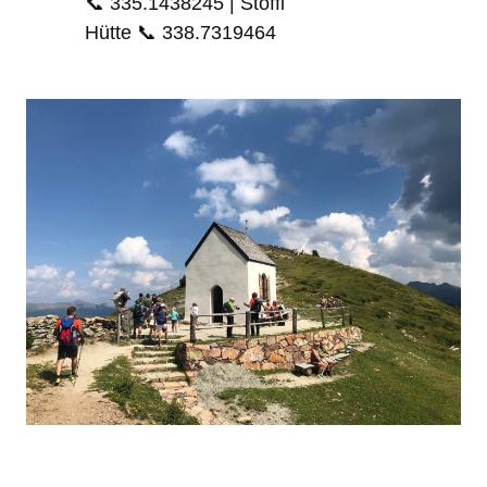
📞 335.1438245 | Stöffl
Hütte 📞 338.7319464