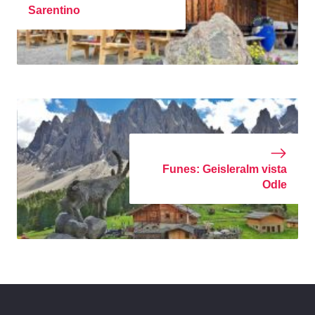
Sarentino
Funes: Geisleralm vista
Odle