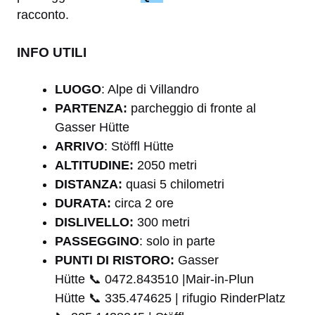
racconto.
INFO UTILI
LUOGO
: Alpe di Villandro
PARTENZA:
parcheggio di fronte al
Gasser Hütte
ARRIVO
: Stöffl Hütte
ALTITUDINE:
2050 metri
DISTANZA:
quasi 5 chilometri
DURATA:
circa 2 ore
DISLIVELLO:
300 metri
PASSEGGINO
: solo in parte
PUNTI DI RISTORO:
Gasser
Hütte 📞 0472.843510 |Mair-in-Plun
Hütte 📞 335.474625 | rifugio RinderPlatz