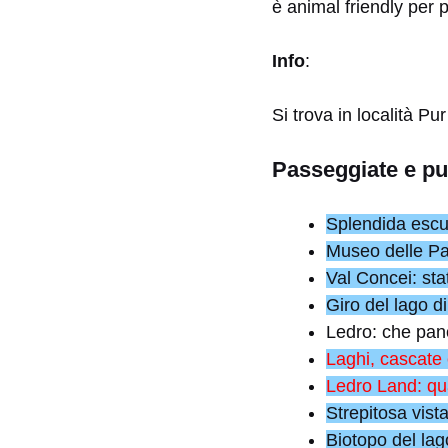
è animal friendly per 
Info
:
Si trova in località 
Passeggiate e pun
Splendida escur
Museo delle Pal
Val Concei: sta
Giro del lago d
Ledro: che pan
Laghi, cascate 
Ledro Land: qua
Strepitosa vist
Biotopo del la