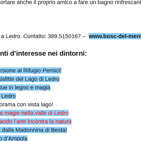
portare anche il proprio amico a fare un bagno rinfrescan
Pur a Ledro. Contatto: 389.5150167 –
www.bosc-del-mene
ti d’interesse nei dintorni:
sione al Rifugio Pernici!
afitte del Lago di Ledro
tue in legno e magia
i Ledro
orama con vista lago!
e magie nella valle di Ledro
ndo l’arte incontra la natura
a dalla Madonnina di Besta!
go d’Ampola