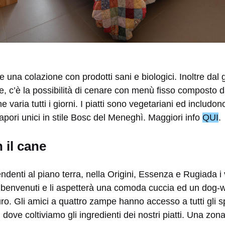
e una colazione con prodotti sani e biologici. Inoltre dal
, c’è la possibilità di cenare con menù fisso composto 
varia tutti i giorni. I piatti sono vegetariani ed includo
 sapori unici in stile Bosc del Meneghì. Maggiori info
QUI
.
 il cane
ndenti al piano terra, nella Origini, Essenza e Rugiada i 
envenuti e li aspetterà una comoda cuccia ed un dog-w
o. Gli amici a quattro zampe hanno accesso a tutti gli s
li dove coltiviamo gli ingredienti dei nostri piatti. Una zon