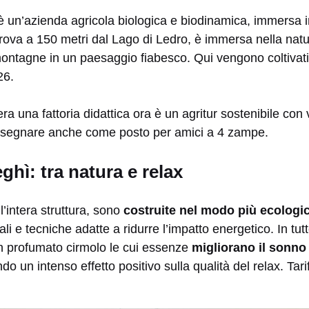
 un’azienda agricola biologica e biodinamica, immersa 
trova a 150 metri dal Lago di Ledro, è immersa nella nat
ntagne in un paesaggio fiabesco. Qui vengono coltivati a
26.
a una fattoria didattica ora è un agritur sostenibile con v
a segnare anche come posto per amici a 4 zampe.
hì: tra natura e relax
l’intera struttura, sono
costruite nel modo più ecologi
rali e tecniche adatte a ridurre l’impatto energetico. In tutt
 in profumato cirmolo le cui essenze
migliorano il sonno
o un intenso effetto positivo sulla qualità del relax. Tari