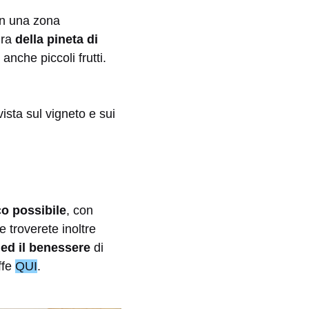
in una zona
ura
della pineta di
nche piccoli frutti.
ista sul vigneto e sui
co possibile
, con
e troverete inoltre
 ed il benessere
di
ffe
QUI
.