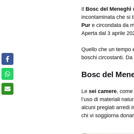
Il
Bosc del Meneghì
è
incontaminata che si 
Pur
e circondata da mo
Aperta dal 3 aprile 20
Quello che un tempo er
boschi circostanti. D
Bosc del Meneg
Le
sei camere
, come 
l’uso di materiali natu
alcuni pregiati arredi
chi vi soggiorna donand