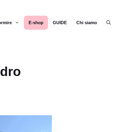
rmire
E-shop
GUIDE
Chi siamo
edro