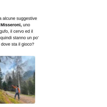
nza alcune suggestive
 Misseroni,
uno
ufo, il cervo ed il
 quindi stanno un po’
i dove sta il gioco?