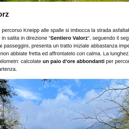
orz
l percorso Kneipp alle spalle si imbocca la strada asfalta
n salita in direzione “
Sentiero Valorz
“, seguendo il seg
i passeggini, presenta un tratto iniziale abbastanza imp
o: non abbiate fretta ed affrontatelo con calma. La lunghez
hilometri: calcolate
un paio d’ore abbondanti
per percor
artenza.