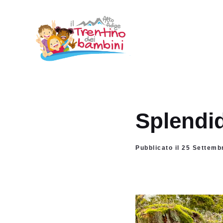
Vai
al
contenuto
Splendid
Pubblicato il 25 Settemb