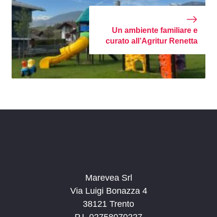
Un ambiente familiare e
curato all’Agritur Renetta
Marevea Srl
Via Luigi Bonazza 4
38121 Trento
P.I. 02758070227