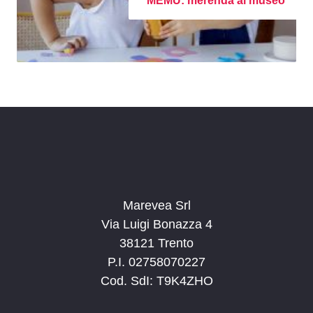
MEMU: merenda al museo
Marevea Srl
Via Luigi Bonazza 4
38121 Trento
P.I. 02758070227
Cod. SdI: T9K4ZHO