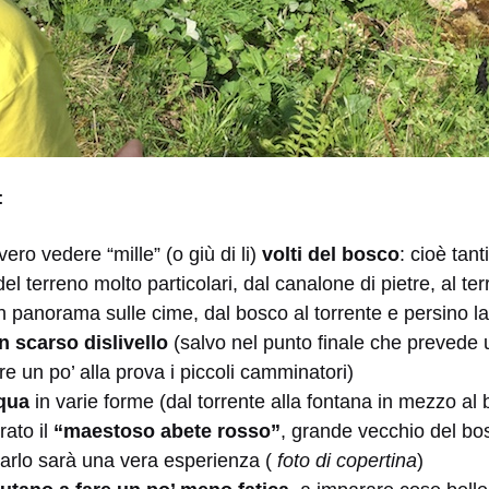
:
ero vedere “mille” (o giù di li)
volti del bosco
: cioè tan
el terreno molto particolari, dal canalone di pietre, al te
panorama sulle cime, dal bosco al torrente e persino la
 scarso dislivello
(salvo nel punto finale che prevede u
e un po’ alla prova i piccoli camminatori)
cqua
in varie forme (dal torrente alla fontana in mezzo al
rato il
“maestoso abete rosso”
, grande vecchio del bo
iarlo sarà una vera esperienza (
foto di copertina
)