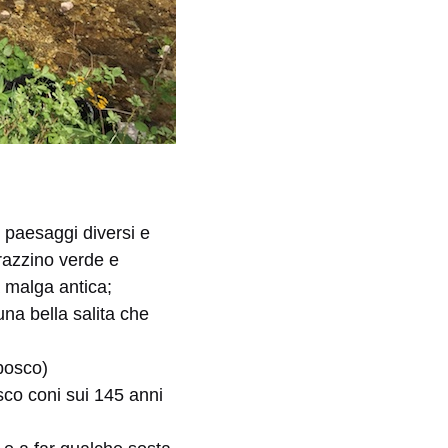
ti paesaggi diversi e
rrazzino verde e
 malga antica;
na bella salita che
 bosco)
sco coni sui 145 anni