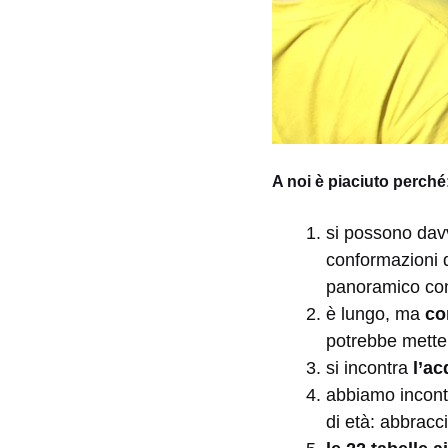
A noi è piaciuto perché
si possono davv
conformazioni d
panoramico con 
è lungo, ma
con
potrebbe metter
si incontra
l’a
abbiamo incont
di età: abbracc