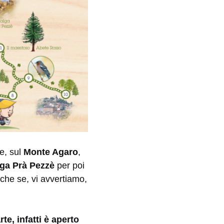
e, sul
Monte Agaro
,
lga Prà Pezzè
per poi
nche se, vi avvertiamo,
e, infatti è aperto