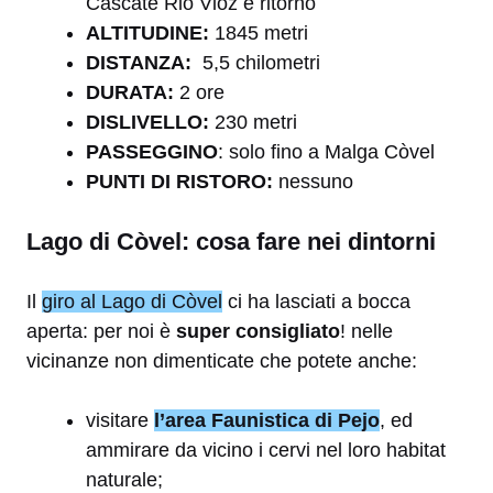
Cascate Rio Vioz e ritorno
A
LTITUDINE:
1845 metri
DISTANZA:
5,5 chilometri
DURATA:
2 ore
DISLIVELLO:
230 metri
PASSEGGINO
: solo fino a Malga Còvel
PUNTI DI RISTORO:
nessuno
Lago di Còvel: cosa fare nei dintorni
Il
giro al Lago di Còvel
ci ha lasciati a bocca
aperta: per noi è
super consigliato
! nelle
vicinanze non dimenticate che potete anche:
visitare
l’area Faunistica di Pejo
, ed
ammirare da vicino i cervi nel loro habitat
naturale;