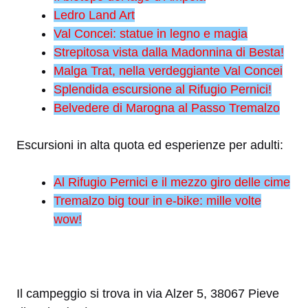
Ledro Land Art
Val Concei: statue in legno e magia
Strepitosa vista dalla Madonnina di Besta!
Malga Trat, nella verdeggiante Val Concei
Splendida escursione al Rifugio Pernici!
Belvedere
di Marogna al Passo Tremalzo
Escursioni in alta quota ed esperienze per adulti:
Al Rifugio Pernici e il mezzo giro delle cime
Tremalzo big tour in e-bike: mille volte
wow!
Il campeggio si trova in via Alzer 5, 38067 Pieve