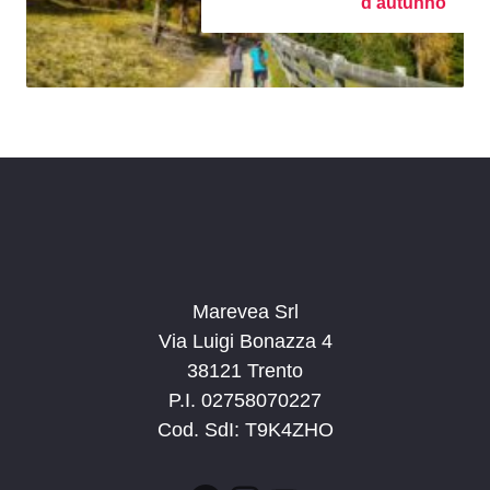
d’autunno
Marevea Srl
Via Luigi Bonazza 4
38121 Trento
P.I. 02758070227
Cod. SdI: T9K4ZHO