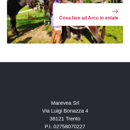
Cosa fare ad Arco in estate
Marevea Srl
Via Luigi Bonazza 4
38121 Trento
P.I. 02758070227