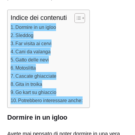
Indice dei contenuti
Dormire in un igloo
Sleddog
Far visita ai cervi
Cani da valanga
Gatto delle nevi
Motoslitta
Cascate ghiacciate
Gita in troika
Go kart su ghiaccio
Potrebbero interessare anche:
Dormire in un igloo
Avete mai pensato di poter dormire in una vera