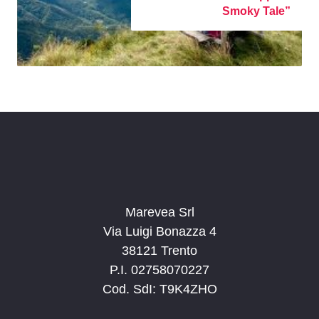
Smoky Tale”
Marevea Srl
Via Luigi Bonazza 4
38121 Trento
P.I. 02758070227
Cod. SdI: T9K4ZHO