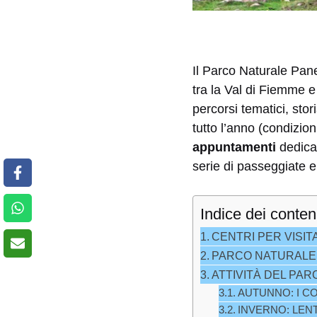
Il Parco Naturale Pane
tra la Val di Fiemme e 
percorsi tematici, stori
tutto l’anno (condizio
appuntamenti
dedicat
serie di passeggiate e 
Indice dei conten
CENTRI PER VISIT
PARCO NATURALE 
ATTIVITÀ DEL PA
AUTUNNO: I C
INVERNO: LEN