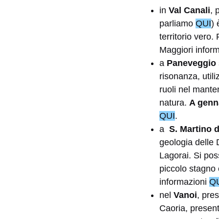
in
Val Canali
, 
parliamo
QUI
) 
territorio vero
Maggiori infor
a
Paneveggio
risonanza, utili
ruoli nel mante
natura.
A genn
QUI
.
a
S. Martino 
geologia delle 
Lagorai. Si poss
piccolo stagno 
informazioni
Q
nel
Vanoi
, pre
Caoria, present