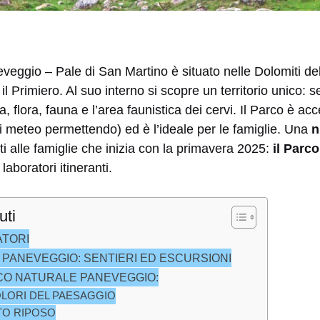
veggio – Pale di San Martino è situato nelle Dolomiti del
il Primiero. Al suo interno si scopre un territorio unico: sen
a, flora, fauna e l’area faunistica dei cervi. Il Parco è acc
ni meteo permettendo) ed è l’ideale per le famiglie. Una
n
i alle famiglie che inizia con la primavera 2025:
il Parco
laboratori itineranti.
uti
ATORI
PANEVEGGIO: SENTIERI ED ESCURSIONI
RCO NATURALE PANEVEGGIO:
OLORI DEL PAESAGGIO
TO RIPOSO