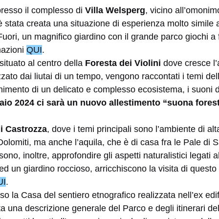
presso il complesso di
Villa Welsperg
, vicino all’omonim
è stata creata una situazione di esperienza molto simile 
. Fuori, un magnifico giardino con il grande parco giochi a
mazioni
QUI
.
situato al centro della
Foresta dei Violini
dove cresce l’
zzato dai liutai di un tempo, vengono raccontati i temi del
nimento di un delicato e complesso ecosistema, i suoni de
aio 2024 ci sarà un nuovo allestimento “suona fores
di Castrozza
, dove i temi principali sono l’ambiente di a
Dolomiti, ma anche l’aquila, che è di casa fra le Pale di S
ono, inoltre, approfondire gli aspetti naturalistici legati a
ed un giardino roccioso, arricchiscono la visita di questo 
UI
.
sso la Casa del sentiero etnografico realizzata nell’ex edif
a una descrizione generale del Parco e degli itinerari del