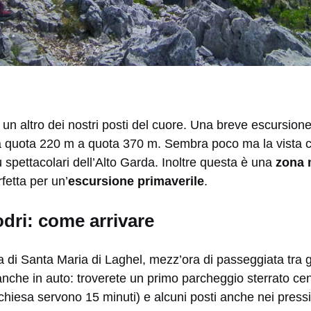
 un altro dei nostri posti del cuore. Una breve escursione
a quota 220 m a quota 370 m. Sembra poco ma la vista ch
iù spettacolari dell’Alto Garda. Inoltre questa è una
zona 
rfetta per un’
escursione primaverile
.
dri: come arrivare
a di Santa Maria di Laghel, mezz’ora di passeggiata tra gli
anche in auto: troverete un primo parcheggio sterrato ce
a chiesa servono 15 minuti) e alcuni posti anche nei press