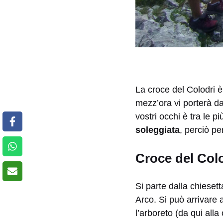
La croce del Colodri è
mezz’ora vi porterà d
vostri occhi è tra le p
soleggiata
, perciò pe
Croce del Colo
Si parte dalla chiesett
Arco. Si può arrivare 
l’arboreto (da qui all