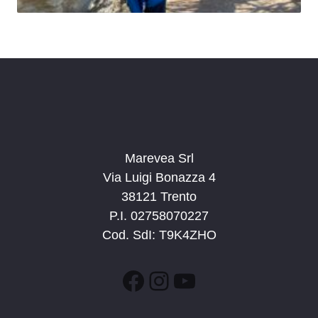
Marevea Srl
Via Luigi Bonazza 4
38121 Trento
P.I. 02758070227
Cod. SdI: T9K4ZHO
Facebook
Instagram
YouTube