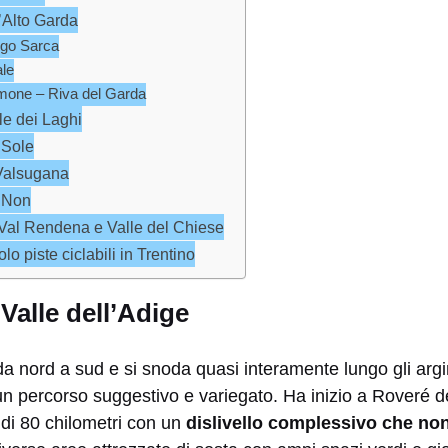
l’Alto Garda
ungo Sarca
ale
mone – Riva del Garda
le dei Laghi
i Sole
 Valsugana
i Non
a Val Rendena e Valle del Chiese
olo piste ciclabili in Trentino
 Valle dell’Adige
 da nord a sud e si snoda quasi interamente lungo gli argi
un percorso suggestivo e variegato. Ha inizio a Roveré d
e di 80 chilometri con un
dislivello complessivo che non