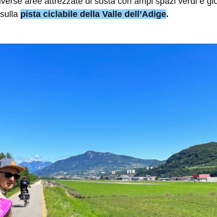
iverse aree attrezzate di sosta con ampi spazi verdi e gioc
sulla
pista ciclabile della Valle dell’Adige
.