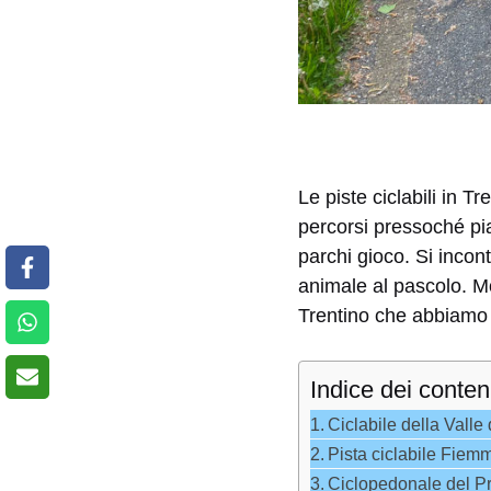
Le piste ciclabili in T
percorsi pressoché pia
parchi gioco. Si incon
animale al pascolo. Mol
Trentino che abbiamo 
Indice dei conten
Ciclabile della Valle
Pista ciclabile Fie
Ciclopedonale del P