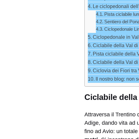
Le ciclopedonali del
Pista ciclabile l
Sentiero del Pon
Ciclopedonale Li
Ciclopedonale in Val
Ciclabile della Val d
Pista ciclabile della
Ciclabile della Val d
Ciclovia dei Fiori tr
Il nostro blog: non s
Ciclabile della
Attraversa il Trentino
Adige, dando vita ad 
fino ad Avio: un total