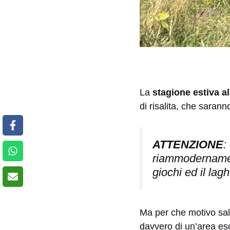
La
stagione estiva a
di risalita, che saranno
ATTENZIONE
:
riammodernamento
giochi ed il lagh
Ma per che motivo sali
davvero di un’area esc