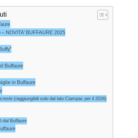
uti
faure
 Pop – NOVITA’ BUFFAURE 2025
Buffy”
del Buffaure
miglie in Buffaure
re
creste (raggiungibili solo dal lato Ciampac per il 2026)
 dal Buffaure
uffaure