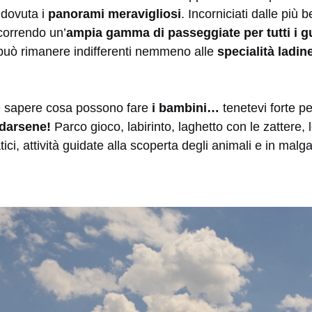
dovuta i
panorami meravigliosi
. Incorniciati dalle più 
correndo un’
ampia gamma di passeggiate per tutti i g
 può rimanere indifferenti nemmeno alle
specialità ladin
te sapere cosa possono fare
i bambini…
tenetevi forte p
darsene!
Parco gioco, labirinto, laghetto con le zattere,
tici, attività guidate alla scoperta degli animali e in ma