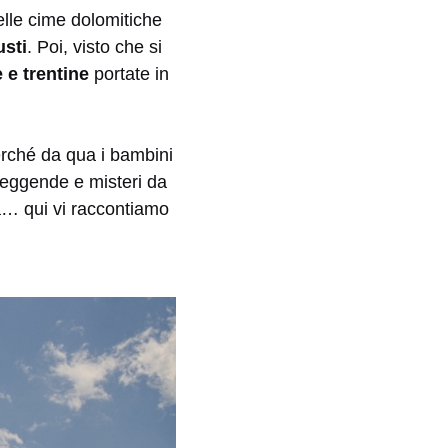
belle cime dolomitiche
usti
. Poi, visto che si
e e trentine
portate in
erché da qua i bambini
 leggende e misteri da
lga… qui vi raccontiamo