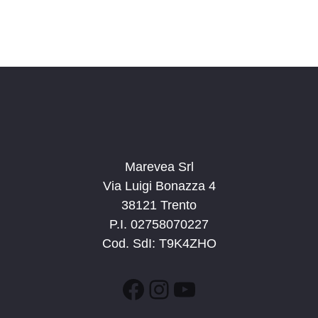
Marevea Srl
Via Luigi Bonazza 4
38121 Trento
P.I. 02758070227
Cod. SdI: T9K4ZHO
Facebook
Instagram
YouTube