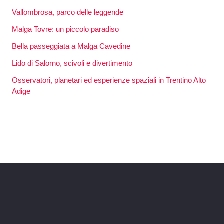
Vallombrosa, parco delle leggende
Malga Tovre: un piccolo paradiso
Bella passeggiata a Malga Cavedine
Lido di Salorno, scivoli e divertimento
Osservatori, planetari ed esperienze spaziali in Trentino Alto
Adige