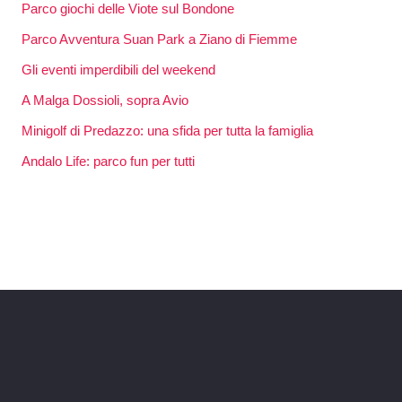
Parco giochi delle Viote sul Bondone
Parco Avventura Suan Park a Ziano di Fiemme
Gli eventi imperdibili del weekend
A Malga Dossioli, sopra Avio
Minigolf di Predazzo: una sfida per tutta la famiglia
Andalo Life: parco fun per tutti