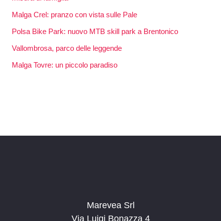
Malga Crel: pranzo con vista sulle Pale
Polsa Bike Park: nuovo MTB skill park a Brentonico
Vallombrosa, parco delle leggende
Malga Tovre: un piccolo paradiso
Marevea Srl
Via Luigi Bonazza 4