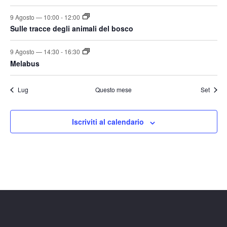
v
a
i
i
i
i
i
i
i
a
v
i
9 Agosto — 10:00
-
12:00
z
.
e
Sulle tracce degli animali del bosco
s
i
n
t
o
9 Agosto — 14:30
-
16:30
t
n
e
Melabus
i
e
N
a
Lug
Questo mese
Set
v
i
Iscriviti al calendario
g
a
z
i
o
n
e