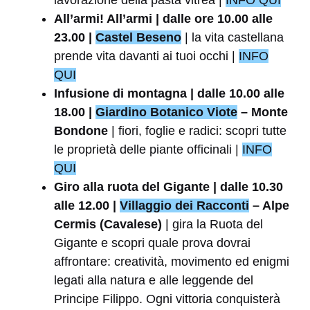
lavorazione della pasta vitrea |
INFO QUI
All’armi! All’armi | dalle ore 10.00 alle
23.00 |
Castel Beseno
| la vita castellana
prende vita davanti ai tuoi occhi |
INFO
QUI
Infusione di montagna | dalle 10.00 alle
18.00 |
Giardino Botanico Viote
– Monte
Bondone
| fiori, foglie e radici: scopri tutte
le proprietà delle piante officinali |
INFO
QUI
Giro alla ruota del Gigante | dalle 10.30
alle 12.00 |
Villaggio dei Racconti
– Alpe
Cermis (Cavalese)
| gira la Ruota del
Gigante e scopri quale prova dovrai
affrontare: creatività, movimento ed enigmi
legati alla natura e alle leggende del
Principe Filippo. Ogni vittoria conquisterà