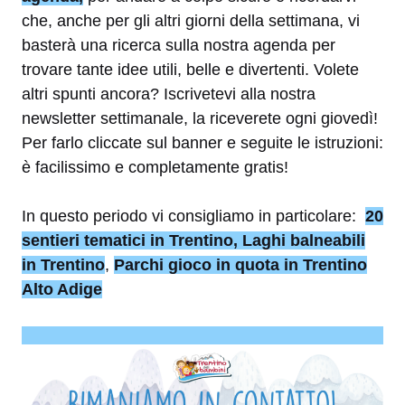
che, anche per gli altri giorni della settimana, vi
basterà una ricerca sulla nostra agenda per
trovare tante idee utili, belle e divertenti. Volete
altri spunti ancora? Iscrivetevi alla nostra
newsletter settimanale, la riceverete ogni giovedì!
Per farlo cliccate sul banner e seguite le istruzioni:
è facilissimo e completamente gratis!
In questo periodo vi consigliamo in particolare:
20
sentieri tematici in Trentino
,
Laghi balneabili
in Trentino
,
Parchi gioco in quota in Trentino
Alto Adige