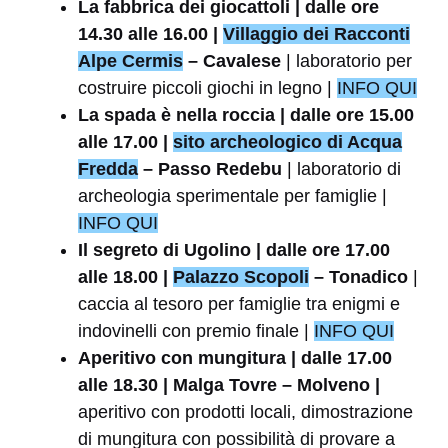
La fabbrica dei giocattoli | dalle ore
14.30 alle 16.00 |
Villaggio dei Racconti
Alpe Cermis
– Cavalese
| laboratorio per
costruire piccoli giochi in legno |
INFO QUI
La spada è nella roccia | dalle ore 15.00
alle 17.00 |
sito archeologico di Acqua
Fredda
– Passo Redebu
| laboratorio di
archeologia sperimentale per famiglie |
INFO QUI
Il segreto di Ugolino | dalle ore 17.00
alle 18.00 |
Palazzo Scopoli
– Tonadico
|
caccia al tesoro per famiglie tra enigmi e
indovinelli con premio finale |
INFO QUI
Aperitivo con mungitura | dalle 17.00
alle 18.30 | Malga Tovre – Molveno |
aperitivo con prodotti locali, dimostrazione
di mungitura con possibilità di provare a