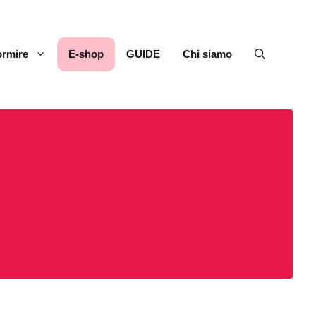
rmire
E-shop
GUIDE
Chi siamo
s
d