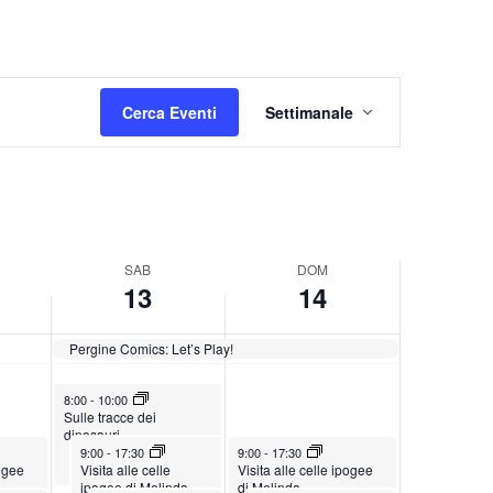
a
o
b
m
a
e
E
t
n
Cerca Eventi
Settimanale
v
o
i
e
,
c
n
G
a
t
i
,
o
u
G
SAB
DOM
V
g
i
13
14
i
n
u
s
o
g
Pergine Comics: Let’s Play!
t
1
n
e
June 13, 2026
3
o
8:00
-
10:00
Sulle tracce dei
N
,
1
dinosauri
June 13, 2026
June 14, 2026
9:00
-
17:30
9:00
-
17:30
a
2
4
pogee
Visita alle celle
Visita alle celle ipogee
ipogee di Melinda
di Melinda
v