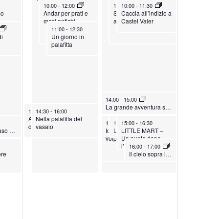
0
,
June 13, 2026
June 14, 2026
June 14, 2026
10:00
-
12:00
10:00
10:00
-
12:00
-
11:30
i
so
Andar per prati e
Sulle tracce degli
Caccia all’indizio a
2
2
masi antichi
animali del bosco
Castel Valer
g
6
0
June 13, 2026
11:00
-
12:30
di
Un giorno in
a
2
palafitta
z
6
i
o
n
June 14, 2026
14:00
-
15:00
La grande avventura spaziale
e
June 13, 2026
June 13, 2026
14:30
14:30
-
16:00
-
16:00
Avventura sul Sentiero
Nella palafitta del
June 14, 2026
June 14, 2026
June 14, 2026
15:00
15:00
-
15:00
17:00
-
16:00
-
16:30
dei Sauri
vasaio
Visita guidata a Maso Filzerhof
Io ero un orso, tu una
Una stella per Flappi
LITTLE MART –
volpe
Un punto dopo
June 14, 2026
l’altro
16:00
-
17:00
ere
Il cielo sopra l’Alto Adige