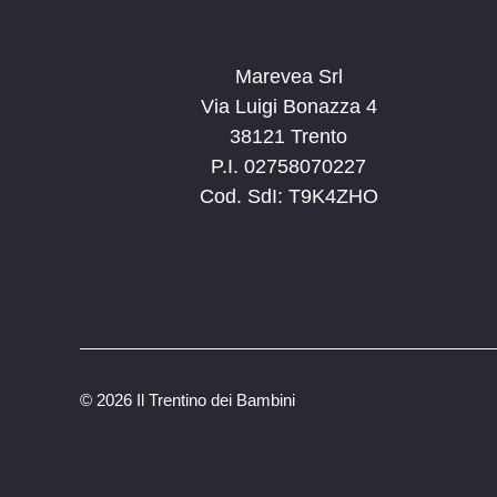
e
.
Marevea Srl
Via Luigi Bonazza 4
38121 Trento
P.I. 02758070227
Cod. SdI: T9K4ZHO
©
2026 Il Trentino dei Bambini