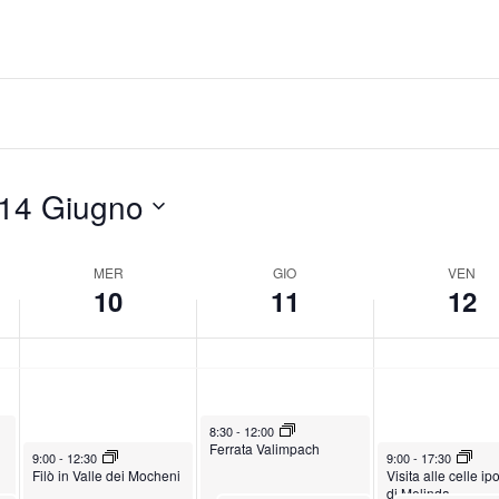
e
i
e
r
o
n
c
v
e
o
e
r
l
d
d
e
ì
ì
d
,
,
14 Giugno
ì
G
G
,
i
i
MER
GIO
VEN
G
u
u
10
11
12
i
g
g
u
n
n
g
o
o
n
1
1
June 11, 2026
8:30
-
12:00
o
1
2
Ferrata Valimpach
June 10, 2026
June 12, 2026
9:00
-
12:30
9:00
-
17:30
1
,
,
Filò in Valle dei Mocheni
Visita alle celle i
di Melinda