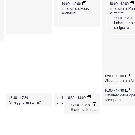
0
2
2
June 11, 2026
June 12, 2026
10:00
-
12:00
10:00
-
12:00
In fattoria a Maso
In fattoria a Ma
,
0
0
Michelini
Michelini
2
2
2
June 12, 2026
11:00
-
12:30
Laboratorio 
0
6
6
serigrafia
2
6
June 12, 2026
15:00
-
16:00
June 12, 2026
16:00
-
17:30
Il mistero delle op
June 10, 2026
June 11, 2026
June 11, 2026
June 11, 2026
16:30
-
17:30
16:30
16:30
-
16:30
17:30
-
17:30
-
18:00
scomparse
Mi leggi una storia?
Storie che incantano
I giovedì in piazza
Leggiamo 1, 2, 3.. storie?
June 11, 2026
17:00
-
18:00
Storie tra le rose