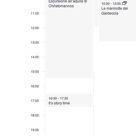
2
0
Escursione all’aquila di
June 9, 2026
e
10:00
-
13:00
a
Christomannos
v
a
Le marmotte del
6
2
.
Gardeccia
11:00
e
C
e
6
h
v
n
12:00
i
i
t
a
13:00
s
i
v
t
e
14:00
e
.
15:00
N
C
e
a
16:00
r
v
c
June 8, 2026
16:30
-
17:30
17:00
i
It’s story time
a
g
E
18:00
a
v
19:00
e
z