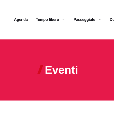
Agenda
Tempo libero
Passeggiate
Do
Eventi
m
g
v