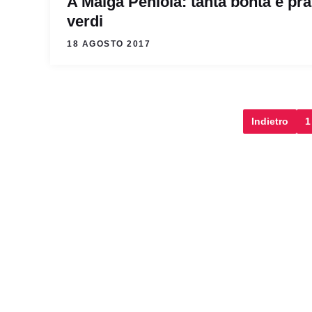
A Malga Peniola: tanta bontà e pra
verdi
18 AGOSTO 2017
Indietro
1