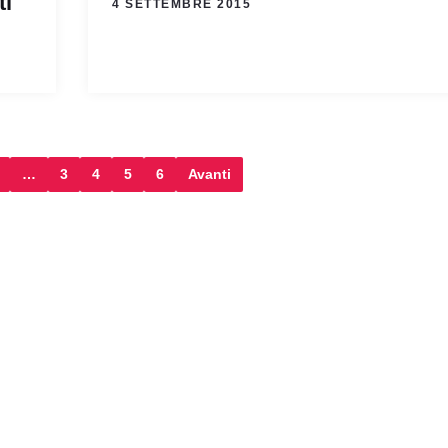
ti
4 SETTEMBRE 2015
…
3
4
5
6
Avanti