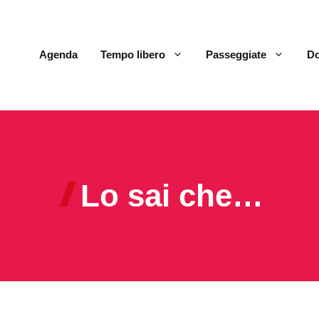
Agenda
Tempo libero
Passeggiate
Do
Lo sai che…