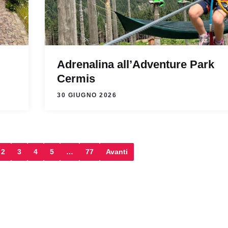
i
Adrenalina all’Adventure Park
Cermis
30 GIUGNO 2026
2
3
4
5
…
77
Avanti