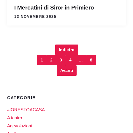
I Mercatini di Siror in Primiero
13 NOVEMBRE 2025
Indietro
1
2
3
4
…
8
Avanti
CATEGORIE
#IORESTOACASA
A teatro
Agevolazioni