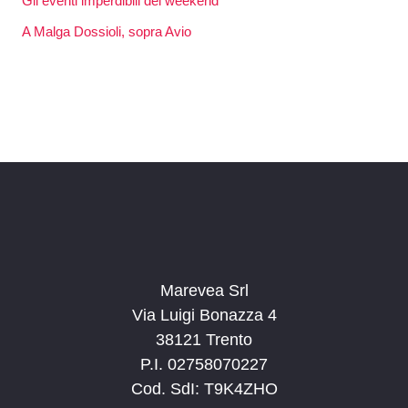
Gli eventi imperdibili del weekend
A Malga Dossioli, sopra Avio
Marevea Srl
Via Luigi Bonazza 4
38121 Trento
P.I. 02758070227
Cod. SdI: T9K4ZHO