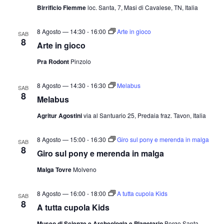
Birrificio Fiemme
loc. Santa, 7, Masi di Cavalese, TN, Italia
8 Agosto — 14:30
-
16:00
Arte in gioco
SAB
8
Arte in gioco
Pra Rodont
Pinzolo
8 Agosto — 14:30
-
16:30
Melabus
SAB
8
Melabus
Agritur Agostini
via al Santuario 25, Predaia fraz. Tavon, Italia
8 Agosto — 15:00
-
16:30
Giro sul pony e merenda in malga
SAB
8
Giro sul pony e merenda in malga
Malga Tovre
Molveno
8 Agosto — 16:00
-
18:00
A tutta cupola Kids
SAB
8
A tutta cupola Kids
Museo di Scienze e Archeologia e Planetario
Borgo Santa