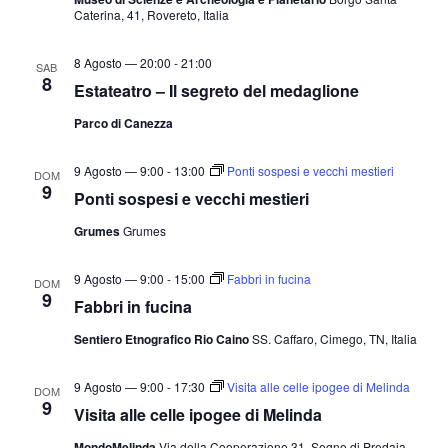
Caterina, 41, Rovereto, Italia
8 Agosto — 20:00
-
21:00
SAB
8
Estateatro – Il segreto del medaglione
Parco di Canezza
9 Agosto — 9:00
-
13:00
Ponti sospesi e vecchi mestieri
DOM
9
Ponti sospesi e vecchi mestieri
Grumes
Grumes
9 Agosto — 9:00
-
15:00
Fabbri in fucina
DOM
9
Fabbri in fucina
Sentiero Etnografico Rio Caino
SS. Caffaro, Cimego, TN, Italia
9 Agosto — 9:00
-
17:30
Visita alle celle ipogee di Melinda
DOM
9
Visita alle celle ipogee di Melinda
MondoMelinda
Via della Cooperazione 31, Segno di Predaia,