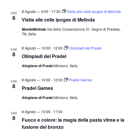
t
o
n
e
8 Agosto — 9:00
-
17:30
Visita alle celle ipogee di Melinda
SAB
8
e
Visita alle celle ipogee di Melinda
N
a
MondoMelinda
Via della Cooperazione 31, Segno di Predaia,
TN, Italia
v
i
8 Agosto — 10:00
-
12:00
Olimpiadi del Pradel
SAB
g
8
Olimpiadi del Pradel
a
Altopiano di Pradel
Molveno, Italia
z
i
8 Agosto — 10:00
-
12:00
Pradel Games
SAB
8
o
Pradel Games
n
Altopiano di Pradel
Molveno, Italia
e
8 Agosto — 10:00
-
17:00
SAB
8
Fuoco e colore: la magia della pasta vitrea e la
fusione del bronzo