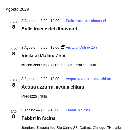
e
v
v
i
S
r
s
Agosto 2026
e
e
c
e
t
a
n
n
a
l
8 Agosto — 8:00
-
10:00
Sulle tracce dei dinosauri
SAB
t
8
t
e
Sulle tracce dei dinosauri
o
i
z
V
i
R
i
8 Agosto — 9:00
-
12:00
Visita al Mulino Zeni
SAB
o
i
8
s
Visita al Mulino Zeni
n
c
t
Mulino Zeni
Sorne di Brentonico, Trentino, Italia
a
e
e
l
N
r
8 Agosto — 9:00
-
12:00
Acqua azzurra, acqua chiara
SAB
a
a
8
c
Acqua azzurra, acqua chiara
v
d
a
Predazzo
, Italia
i
a
e
g
t
v
8 Agosto — 9:00
-
15:00
Fabbri in fucina
a
SAB
a
8
i
Fabbri in fucina
z
.
s
i
Sentiero Etnografico Rio Caino
SS. Caffaro, Cimego, TN, Italia