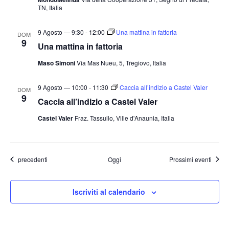
TN, Italia
9 Agosto — 9:30
-
12:00
Una mattina in fattoria
DOM
9
Una mattina in fattoria
Maso Simoni
Via Mas Nueu, 5, Tregiovo, Italia
9 Agosto — 10:00
-
11:30
Caccia all’indizio a Castel Valer
DOM
9
Caccia all’indizio a Castel Valer
Castel Valer
Fraz. Tassullo, Ville d'Anaunia, Italia
Eventi
precedenti
Oggi
Prossimi eventi
Iscriviti al calendario