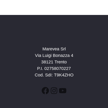
Marevea Srl
Via Luigi Bonazza 4
38121 Trento
P.I. 02758070227
Cod. SdI: T9K4ZHO
Facebook
Instagram
YouTube