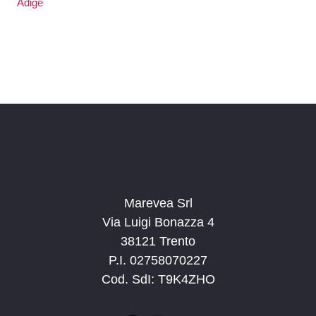
Adige
Marevea Srl
Via Luigi Bonazza 4
38121 Trento
P.I. 02758070227
Cod. SdI: T9K4ZHO