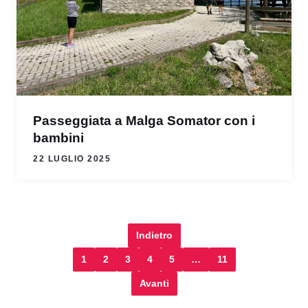
Passeggiata a Malga Somator con i
bambini
22 LUGLIO 2025
Indietro
1
2
3
4
5
…
11
Avanti