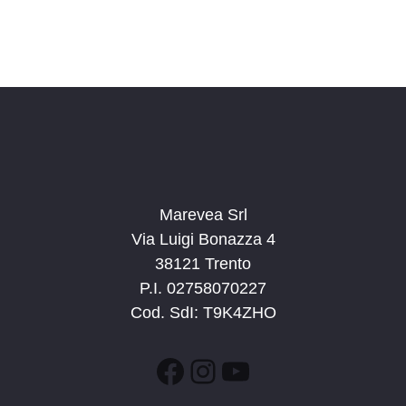
Marevea Srl
Via Luigi Bonazza 4
38121 Trento
P.I. 02758070227
Cod. SdI: T9K4ZHO
Facebook
Instagram
YouTube