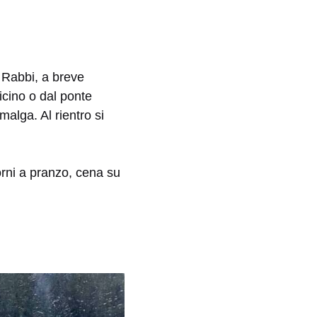
i Rabbi, a breve
icino o dal ponte
malga. Al rientro si
orni a pranzo, cena su