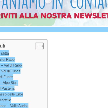
uti
slitta
l di Rabbi
– Val di Rabbi
Val di Funes
 di Funes
– Alpe Siusi
 Pusteria
asso delle Erbe
Martello
nco – Valle Aurina