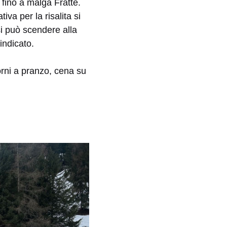
fino a malga Fratte.
va per la risalita si
si può scendere alla
 indicato.
orni a pranzo, cena su