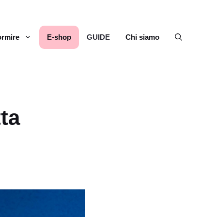
rmire
E-shop
GUIDE
Chi siamo
tta