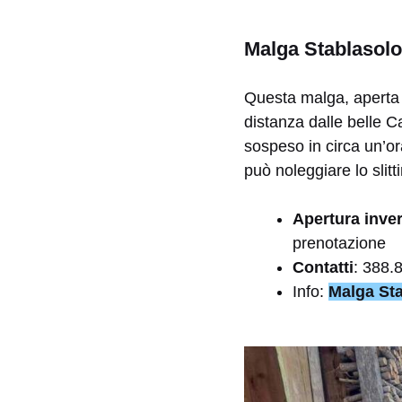
Malga Stablasolo
Questa malga, aperta i
distanza dalle belle C
sospeso in circa un’ora
può noleggiare lo slitt
Apertura inve
prenotazione
Contatti
: 388.
Info:
Malga Sta