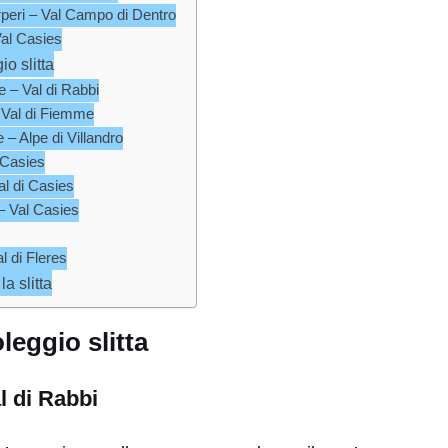
rperi – Val Campo di Dentro
al Casies
o slitta
 – Val di Rabbi
– Val di Fiemme
 – Alpe di Villandro
 Casies
l di Casies
– Val Casies
l di Fleres
la slitta
eggio slitta
l di Rabbi