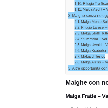
Rifugio Tre Sca
Malga Ascht – V
Malghe senza noleggi
Malga Monte Sole
Rifugio Laresei 
Malga Stoffl Hütte
Stumpfalm – Val
Malga Uwald – Va
Malga Kradorfer 
Malga di Tesido
Malga Allriss – Va
Altre opportunità con 
Malghe con nol
Malga Fratte – Va