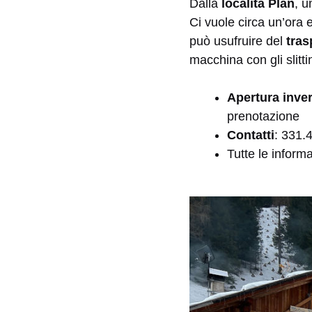
Dalla
località Plan
, u
Ci vuole circa un’ora 
può usufruire del
tras
macchina con gli slittin
Apertura inve
prenotazione
Contatti
: 331.
Tutte le inform