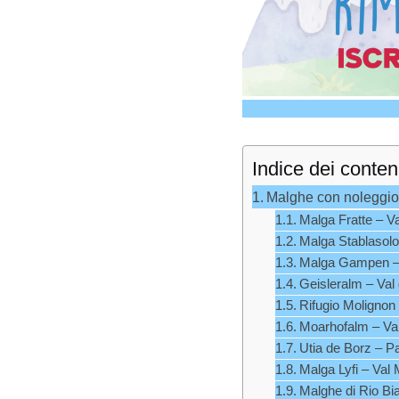
Indice dei conten
Malghe con noleggio 
Malga Fratte – Va
Malga Stablasolo 
Malga Gampen – 
Geisleralm – Val
Rifugio Molignon 
Moarhofalm – Val
Utia de Borz – P
Malga Lyfi – Val 
Malghe di Rio Bia